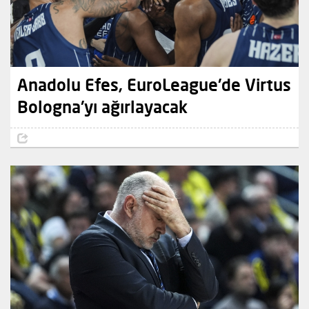
Anadolu Efes, EuroLeague'de Virtus
Bologna'yı ağırlayacak