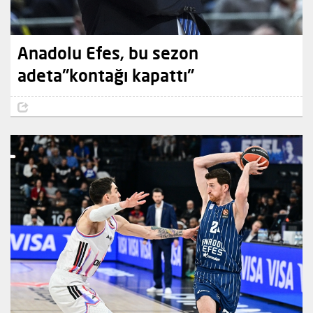
Anadolu Efes, bu sezon
adeta"kontağı kapattı"