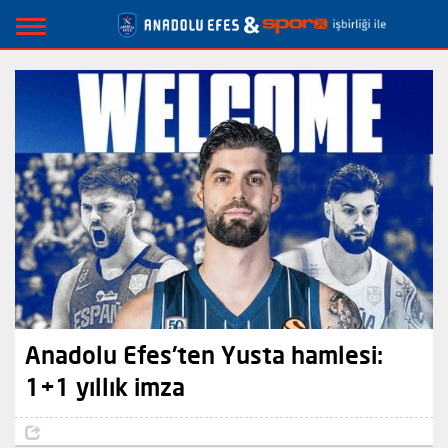
Toggle
navigation
Anadolu Efes'ten Yusta hamlesi:
1+1 yıllık imza