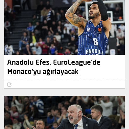
Anadolu Efes, EuroLeague'de
Monaco'yu ağırlayacak