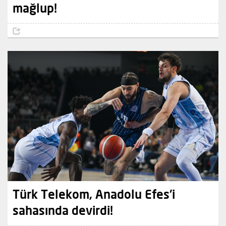
mağlup!
Türk Telekom, Anadolu Efes'i
sahasında devirdi!