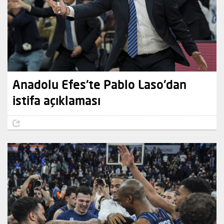
Anadolu Efes'te Pablo Laso'dan
istifa açıklaması