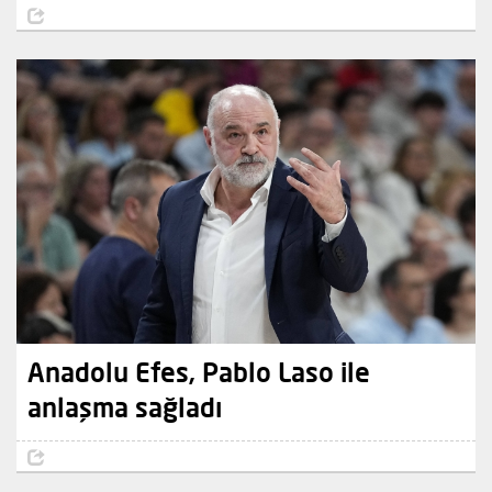
Anadolu Efes, Pablo Laso ile
anlaşma sağladı