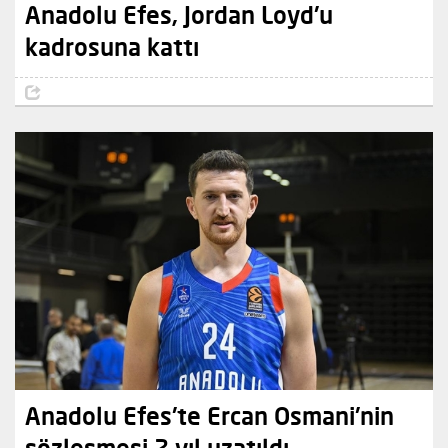
Anadolu Efes, Jordan Loyd'u
kadrosuna kattı
Anadolu Efes'te Ercan Osmani'nin