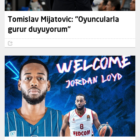
Tomislav Mijatovic: "Oyuncularla
gurur duyuyorum"