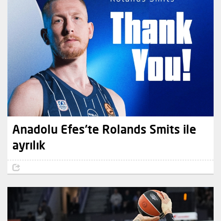
Anadolu Efes'te Rolands Smits ile
ayrılık